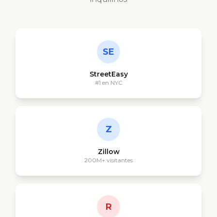
SE
StreetEasy
#1 en NYC
Z
Zillow
200M+ visitantes
R