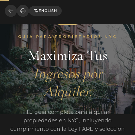
ENGLISH
GUIA PARA PROPIETARIOS NYC
Maximiza Tus
Ingresos por
Alquiler.
Tu guia completa para alquilar
propiedades en NYC, incluyendo
cumplimiento con la Ley FARE y seleccion