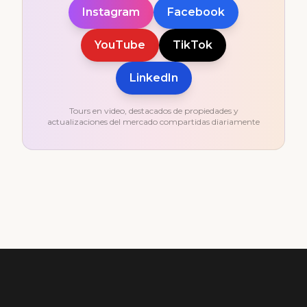
Instagram
Facebook
YouTube
TikTok
LinkedIn
Tours en video, destacados de propiedades y
actualizaciones del mercado compartidas diariamente